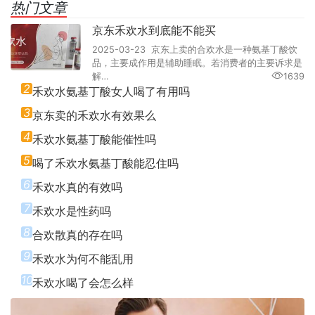
热门文章
京东禾欢水到底能不能买
2025-03-23 京东上卖的合欢水是一种氨基丁酸饮
品，主要成作用是辅助睡眠。若消费者的主要诉求是
解…
1639
2
禾欢水氨基丁酸女人喝了有用吗
3
京东卖的禾欢水有效果么
4
禾欢水氨基丁酸能催性吗
5
喝了禾欢水氨基丁酸能忍住吗
6
禾欢水真的有效吗
7
禾欢水是性药吗
8
合欢散真的存在吗
9
禾欢水为何不能乱用
10
禾欢水喝了会怎么样