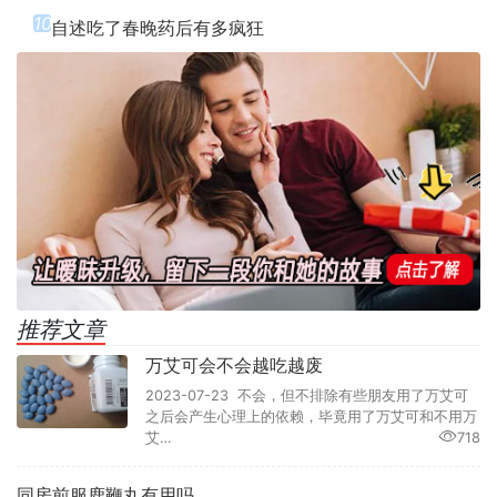
10
自述吃了春晚药后有多疯狂
推荐文章
万艾可会不会越吃越废
2023-07-23 不会，但不排除有些朋友用了万艾可
之后会产生心理上的依赖，毕竟用了万艾可和不用万
艾…
718
同房前服鹿鞭丸有用吗