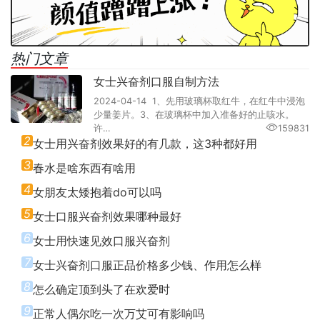
热门文章
女士兴奋剂口服自制方法
2024-04-14 1、先用玻璃杯取红牛，在红牛中浸泡
少量姜片。3、在玻璃杯中加入准备好的止咳水。
许…
159831
2
女士用兴奋剂效果好的有几款，这3种都好用
3
春水是啥东西有啥用
4
女朋友太矮抱着do可以吗
5
女士口服兴奋剂效果哪种最好
6
女士用快速见效口服兴奋剂
7
女士兴奋剂口服正品价格多少钱、作用怎么样
8
怎么确定顶到头了在欢爱时
9
正常人偶尔吃一次万艾可有影响吗