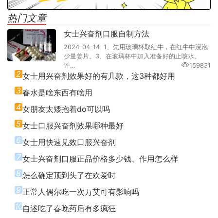
热门文章
女士兴奋剂口服自制方法
2024-04-14 1、先用玻璃杯取红牛，在红牛中浸泡
少量姜片。3、在玻璃杯中加入准备好的止咳水。
许…
159831
2
女士用兴奋剂效果好的有几款，这3种都好用
3
春水是啥东西有啥用
4
女朋友太矮抱着do可以吗
5
女士口服兴奋剂效果哪种最好
6
女士用快速见效口服兴奋剂
7
女士兴奋剂口服正品价格多少钱、作用怎么样
8
怎么确定顶到头了在欢爱时
9
正常人偶尔吃一次万艾可有影响吗
10
自述吃了春晚药后有多疯狂