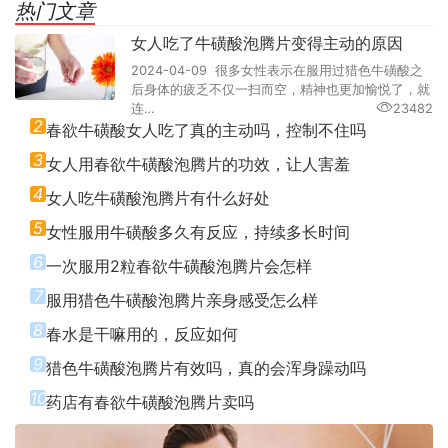
热门文章
女人吃了牛磺酸泡腾片变得主动的原因
2024-04-09 很多女性表示在服用过猎色牛磺酸之
后身体的疲乏不仅一扫而空，精神也更加愉悦了，就
连…
23482
2
春欲牛磺酸女人吃了真的主动吗，控制不住吗
3
女人用春欲牛磺酸泡腾片的功效，让人害羞
4
女人吃牛磺酸泡腾片有什么好处
5
女性服用牛磺酸多久有反应，持续多长时间
6
一次服用2粒春欲牛磺酸泡腾片会怎样
7
服用猎色牛磺酸泡腾片亲身感受怎么样
8
春水是干嘛用的，反应如何
9
猎色牛磺酸泡腾片有效吗，真的会浑身躁动吗
10
药店有春欲牛磺酸泡腾片卖吗