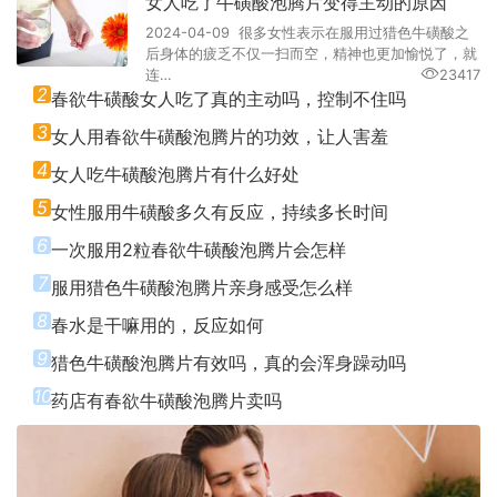
女人吃了牛磺酸泡腾片变得主动的原因
2024-04-09 很多女性表示在服用过猎色牛磺酸之
后身体的疲乏不仅一扫而空，精神也更加愉悦了，就
连…
23417
2
春欲牛磺酸女人吃了真的主动吗，控制不住吗
3
女人用春欲牛磺酸泡腾片的功效，让人害羞
4
女人吃牛磺酸泡腾片有什么好处
5
女性服用牛磺酸多久有反应，持续多长时间
6
一次服用2粒春欲牛磺酸泡腾片会怎样
7
服用猎色牛磺酸泡腾片亲身感受怎么样
8
春水是干嘛用的，反应如何
9
猎色牛磺酸泡腾片有效吗，真的会浑身躁动吗
10
药店有春欲牛磺酸泡腾片卖吗