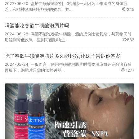
2022-06-20 盘塔牛磺酸速溶剂，对消除一天因为工作造成的身体疲
乏，和精神紧绷都有很好的效果。并…
245
喝酒能吃春欲牛磺酸泡腾片吗
2024-06-28 喝酒不能吃春欲牛磺酸，酒的成份比较复杂，与药物同时
用轻则降低效果，重则可能影响生…
883
吃了春欲牛磺酸泡腾片多久能起效,让妹子告诉你答案
2024-05-24 一般而言，使用牛磺酸泡腾片时需要用凉白开充分溶解后
再服下，泡腾片只需约10秒钟即…
1277